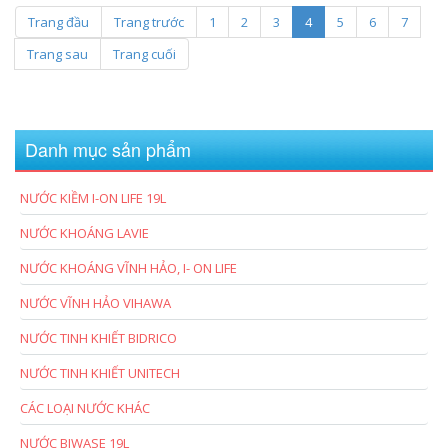
Trang đầu
Trang trước
1
2
3
4
5
6
7
Trang sau
Trang cuối
Danh mục sản phẩm
NƯỚC KIỀM I-ON LIFE 19L
NƯỚC KHOÁNG LAVIE
NƯỚC KHOÁNG VĨNH HẢO, I- ON LIFE
NƯỚC VĨNH HẢO VIHAWA
NƯỚC TINH KHIẾT BIDRICO
NƯỚC TINH KHIẾT UNITECH
CÁC LOẠI NƯỚC KHÁC
NƯỚC BIWASE 19L