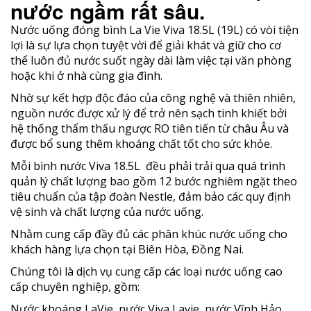
nước ngầm rất sâu.
Nước uống đóng bình La Vie Viva 18.5L (19L) có vòi tiện
lợi là sự lựa chọn tuyệt vời để giải khát và giữ cho cơ
thể luôn đủ nước suốt ngày dài làm việc tại văn phòng
hoặc khi ở nhà cùng gia đình.
Nhờ sự kết hợp độc đáo của công nghệ và thiên nhiên,
nguồn nước được xử lý để trở nên sạch tinh khiết bởi
hệ thống thẩm thấu ngược RO tiên tiến từ châu Âu và
được bổ sung thêm khoáng chất tốt cho sức khỏe.
Mỗi bình nước Viva 18.5L đều phải trải qua quá trình
quản lý chất lượng bao gồm 12 bước nghiêm ngặt theo
tiêu chuẩn của tập đoàn Nestle, đảm bảo các quy định
vệ sinh và chất lượng của nước uống.
Nhằm cung cấp đầy đủ các phân khúc nước uống cho
khách hàng lựa chọn tại Biên Hòa, Đồng Nai.
Chúng tôi là dịch vụ cung cấp các loại nước uống cao
cấp chuyên nghiệp, gồm:
Nước khoáng LaVie, nước Viva Lavie, nước Vĩnh Hảo