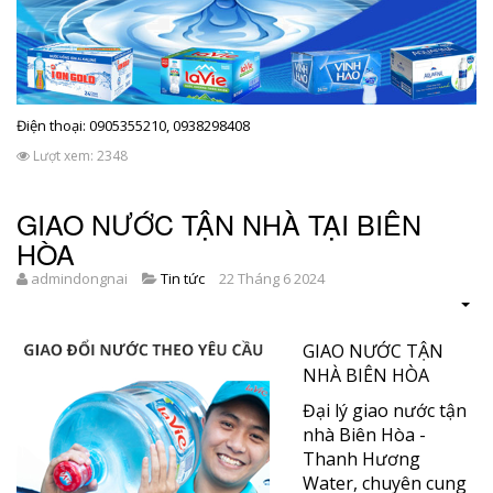
Điện thoại: 0905355210, 0938298408
Lượt xem: 2348
GIAO NƯỚC TẬN NHÀ TẠI BIÊN
HÒA
admindongnai
Tin tức
22 Tháng 6 2024
GIAO NƯỚC TẬN
NHÀ BIÊN HÒA
Đại lý giao nước tận
nhà Biên Hòa -
Thanh Hương
Water, chuyên cung