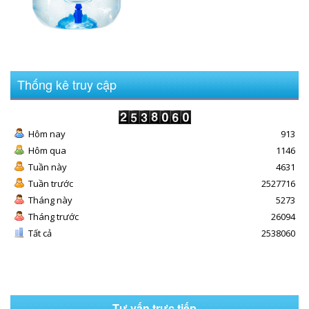
Thống kê truy cập
Hôm nay
913
Hôm qua
1146
Tuần này
4631
Tuần trước
2527716
Tháng này
5273
Tháng trước
26094
Tất cả
2538060
Tư vấn trực tiếp