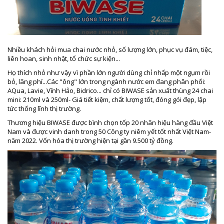
Nhiều khách hỏi mua chai nước nhỏ, số lượng lớn, phục vụ đám, tiệc,
liên hoan, sinh nhật, tổ chức sự kiện...
Họ thích nhỏ như vậy vì phần lớn người dùng chỉ nhấp một ngụm rồi
bỏ, lãng phí...Các "ông" lớn trong ngành nước em đang phân phối:
AQua, Lavie, Vĩnh Hảo, Bidrico... chỉ có BIWASE sản xuất thùng 24 chai
mini: 210ml và 250ml- Giá tiết kiệm, chất lượng tốt, đóng gói đẹp, lập
tức thống lĩnh thị trường.
Thương hiệu BIWASE được bình chọn tốp 20 nhãn hiệu hàng đầu Việt
Nam và được vinh danh trong 50 Công ty niêm yết tốt nhất Việt Nam-
năm 2022. Vốn hóa thị trường hiện tại gần 9.500 tỷ đồng.