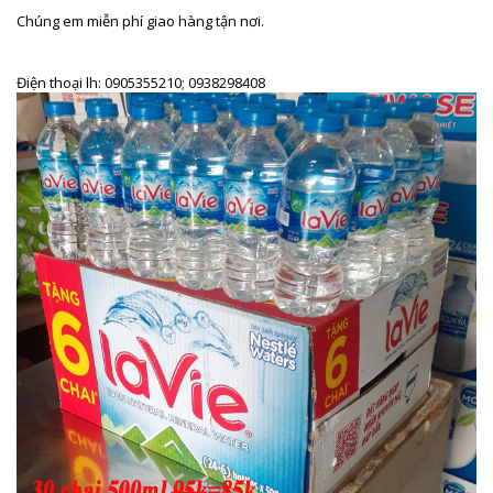
Chúng em miễn phí giao hàng tận nơi.
Điện thoại lh: 0905355210; 0938298408