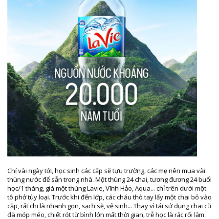
Chỉ vài ngày tới, học sinh các cấp sẽ tựu trường, các mẹ nên mua vài
thùng nước để sẵn trong nhà. Một thùng 24 chai, tương đương 24 buổi
học/1 tháng, giá một thùng Lavie, Vĩnh Hảo, Aqua... chỉ trên dưới một
tô phở tùy loại. Trước khi đến lớp, các cháu thò tay lấy một chai bỏ vào
cặp, rất chi là nhanh gọn, sạch sẽ, vệ sinh... Thay vì tái sử dụng chai cũ
đã móp méo, chiết rót từ bình lớn mất thời gian, trễ học là rắc rối lắm.